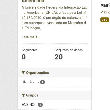
Americana
Matr
A Universidade Federal da Integração Lati
Matri
no-Americana (UNILA), criada pela Lei nº
12.189/2010, é um órgão de natureza jurí
CSV
dica autárquica, vinculada ao Ministério d
a Educação,...
Leia mais
Seguidores
Conjuntos de dados
0
20
Organizações
UNILA -...
-
1
Grupos
ENSINO
-
1