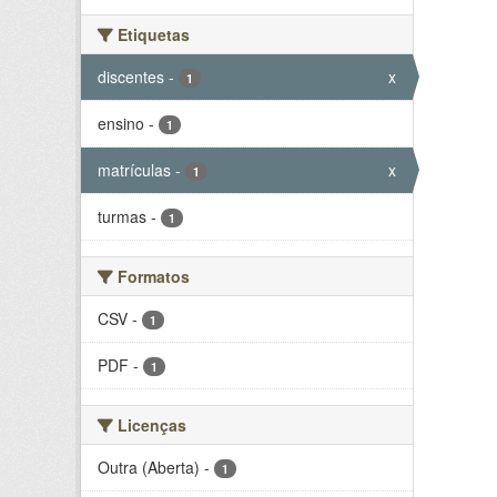
Etiquetas
discentes
-
x
1
ensino
-
1
matrículas
-
x
1
turmas
-
1
Formatos
CSV
-
1
PDF
-
1
Licenças
Outra (Aberta)
-
1