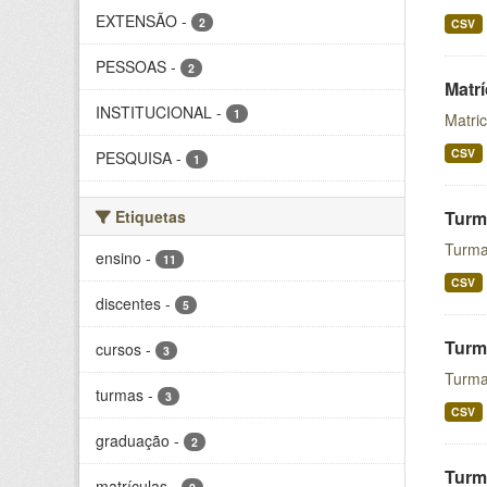
EXTENSÃO
-
2
CSV
PESSOAS
-
2
Matr
INSTITUCIONAL
-
1
Matri
CSV
PESQUISA
-
1
Etiquetas
Turm
Turma
ensino
-
11
CSV
discentes
-
5
Turm
cursos
-
3
Turma
turmas
-
3
CSV
graduação
-
2
Turm
matrículas
-