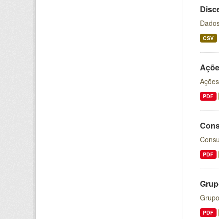
Disc
Dados
CSV
Açõe
Ações
PDF
Cons
Consu
PDF
Grup
Grupo
PDF