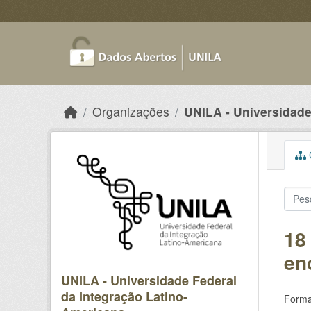
Skip to main content
Organizações
UNILA - Universidade 
C
18
en
UNILA - Universidade Federal
da Integração Latino-
Forma