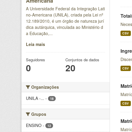
Americana
A Universidade Federal da Integração Lati
no-Americana (UNILA), criada pela Lei nº
Tota
12.189/2010, é um órgão de natureza jurí
Neces
dica autárquica, vinculada ao Ministério d
a Educação,...
CSV
Leia mais
Ingr
Disce
Seguidores
Conjuntos de dados
0
20
CSV
Matr
Organizações
Matrí
UNILA -...
-
18
CSV
Grupos
Matr
ENSINO
-
12
Matrí