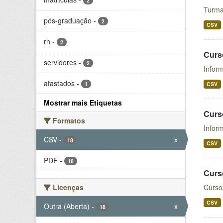
2
Turma
pós-graduação
-
2
CSV
rh
-
2
Curs
servidores
-
2
Inform
afastados
-
1
CSV
Mostrar mais Etiquetas
Curs
Formatos
Infor
CSV
-
x
18
CSV
PDF
-
18
Curs
Licenças
Curso
CSV
Outra (Aberta)
-
x
18