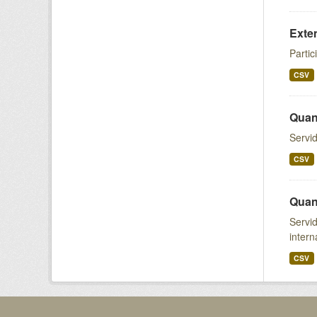
Exte
Parti
CSV
Quan
Servid
CSV
Quant
Servid
intern
CSV