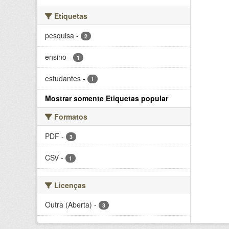
Etiquetas
pesquisa
-
2
ensino
-
1
estudantes
-
1
Mostrar somente Etiquetas popular
Formatos
PDF
-
3
CSV
-
1
Licenças
Outra (Aberta)
-
3