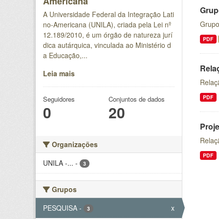
Americana
Grup
A Universidade Federal da Integração Lati
Grupo
no-Americana (UNILA), criada pela Lei nº
12.189/2010, é um órgão de natureza jurí
PDF
dica autárquica, vinculada ao Ministério d
a Educação,...
Rela
Leia mais
Relaç
PDF
Seguidores
Conjuntos de dados
0
20
Proj
Relaç
Organizações
PDF
UNILA -...
-
3
Grupos
PESQUISA
-
x
3