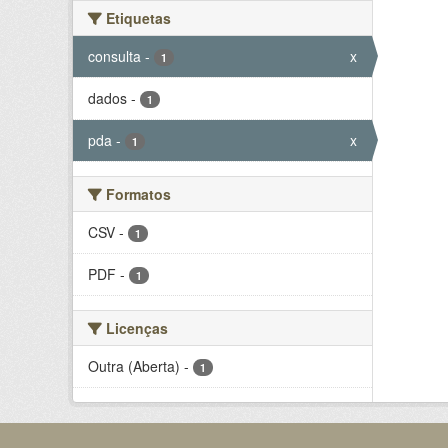
Etiquetas
consulta
-
x
1
dados
-
1
pda
-
x
1
Formatos
CSV
-
1
PDF
-
1
Licenças
Outra (Aberta)
-
1