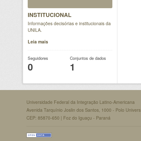
INSTITUCIONAL
Informações decisórias e institucionais da
UNILA.
Leia mais
Seguidores
Conjuntos de dados
0
1
Universidade Federal da Integração Latino-Americana
Avenida Tarquínio Joslin dos Santos, 1000 - Polo Universi
CEP: 85870-650 | Foz do Iguaçu - Paraná