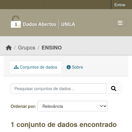
Skip to main content
Entrar
Grupos
ENSINO
Conjuntos de dados
Sobre
Ordenar por
1 conjunto de dados encontrado