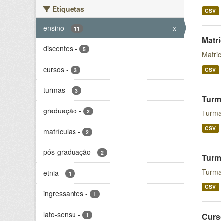
Etiquetas
CSV
ensino
-
x
11
Matr
discentes
-
5
Matri
cursos
-
CSV
3
turmas
-
3
Turm
graduação
-
2
Turma
CSV
matrículas
-
2
pós-graduação
-
2
Turm
Turma
etnia
-
1
CSV
ingressantes
-
1
lato-sensu
-
Curs
1