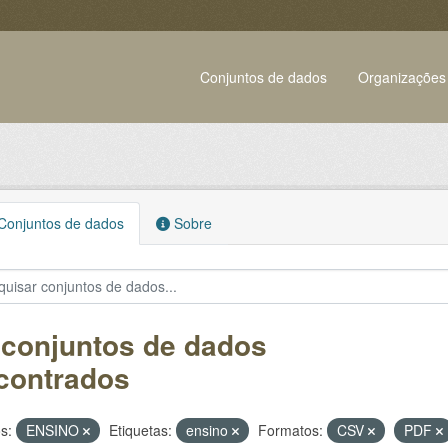
Conjuntos de dados
Organizações
onjuntos de dados
Sobre
 conjuntos de dados
contrados
s:
ENSINO
Etiquetas:
ensino
Formatos:
CSV
PDF