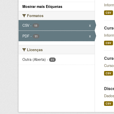
Inform
Mostrar mais Etiquetas
CSV
Formatos
CSV
-
x
11
Curs
Infor
PDF
-
x
11
CSV
Licenças
Curs
Outra (Aberta)
-
11
Curso
CSV
Disc
Dados
CSV