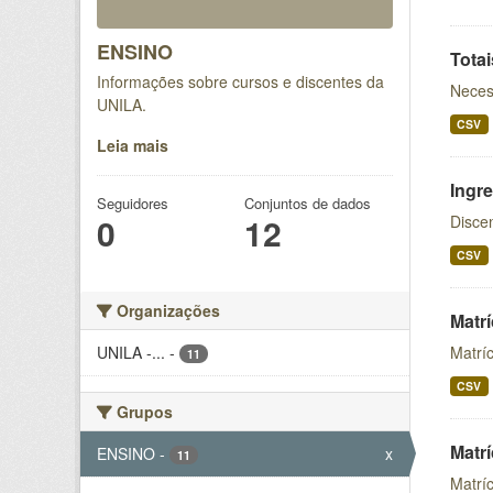
ENSINO
Tota
Informações sobre cursos e discentes da
Neces
UNILA.
CSV
Leia mais
Ingr
Seguidores
Conjuntos de dados
0
12
Disce
CSV
Organizações
Matr
UNILA -...
-
Matrí
11
CSV
Grupos
Matr
ENSINO
-
x
11
Matrí