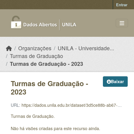
Skip to main content
Entrar
Organizações
UNILA - Universidade...
Turmas de Graduação
Turmas de Graduação - 2023
Turmas de Graduação -
Baixar
2023
URL:
https://dados.unila.edu.br/dataset/3d5ce88b-ab67-40ee-ae80-b92def85903f/resource/b69e39b4-7bc0-4bbf-9b51-52ccafd97d5e/download/turmas_graduacao_2023.csv
Turmas de Graduação.
Não há visões criadas para este recurso ainda.