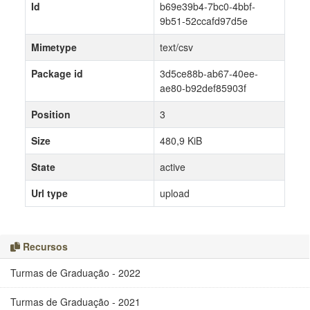
Id
b69e39b4-7bc0-4bbf-
9b51-52ccafd97d5e
Mimetype
text/csv
Package id
3d5ce88b-ab67-40ee-
ae80-b92def85903f
Position
3
Size
480,9 KiB
State
active
Url type
upload
Recursos
Turmas de Graduação - 2022
Turmas de Graduação - 2021