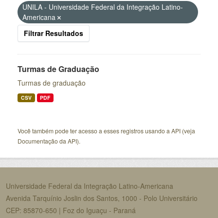
UNILA - Universidade Federal da Integração Latino-
Americana
Filtrar Resultados
Turmas de Graduação
Turmas de graduação
CSV
PDF
Você também pode ter acesso a esses registros usando a
API
(veja
Documentação da API
).
Universidade Federal da Integração Latino-Americana
Avenida Tarquínio Joslin dos Santos, 1000 - Polo Universitário
CEP: 85870-650 | Foz do Iguaçu - Paraná