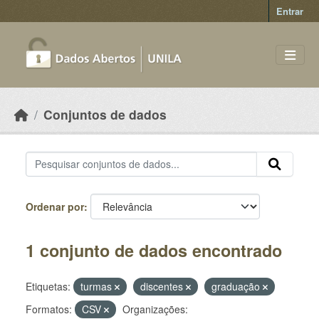
Skip to main content
Entrar
Conjuntos de dados
Ordenar por
1 conjunto de dados encontrado
Etiquetas:
turmas
discentes
graduação
Formatos:
CSV
Organizações: