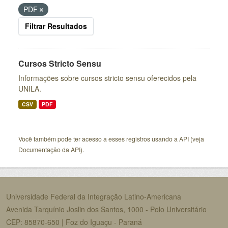
PDF
Filtrar Resultados
Cursos Stricto Sensu
Informações sobre cursos stricto sensu oferecidos pela
UNILA.
CSV
PDF
Você também pode ter acesso a esses registros usando a
API
(veja
Documentação da API
).
Universidade Federal da Integração Latino-Americana
Avenida Tarquínio Joslin dos Santos, 1000 - Polo Universitário
CEP: 85870-650 | Foz do Iguaçu - Paraná