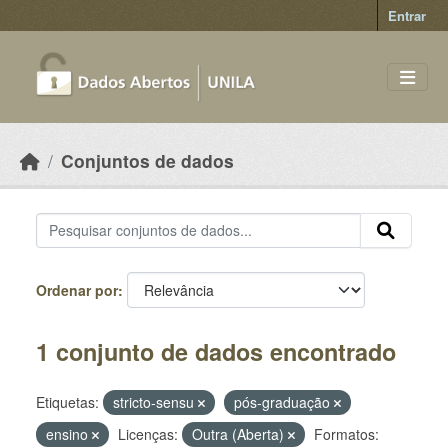
Skip to main content
Entrar
Conjuntos de dados
Ordenar por
1 conjunto de dados encontrado
Etiquetas:
stricto-sensu
pós-graduação
ensino
Licenças:
Outra (Aberta)
Formatos: