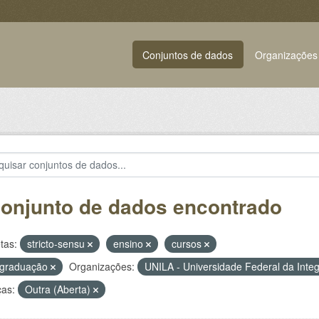
Conjuntos de dados
Organizações
conjunto de dados encontrado
tas:
stricto-sensu
ensino
cursos
-graduação
Organizações:
UNILA - Universidade Federal da Inte
ças:
Outra (Aberta)