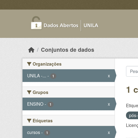
Skip to main content
Conjuntos de dados
Organizações
UNILA -...
-
x
1
1 
Grupos
ENSINO
-
x
1
Etique
pós
Etiquetas
Licen
cursos
-
x
1