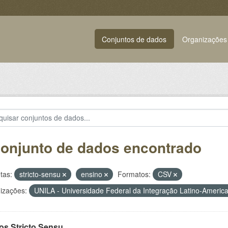
Conjuntos de dados
Organizações
conjunto de dados encontrado
tas:
stricto-sensu
ensino
Formatos:
CSV
izações:
UNILA - Universidade Federal da Integração Latino-Ameri
os Stricto Sensu