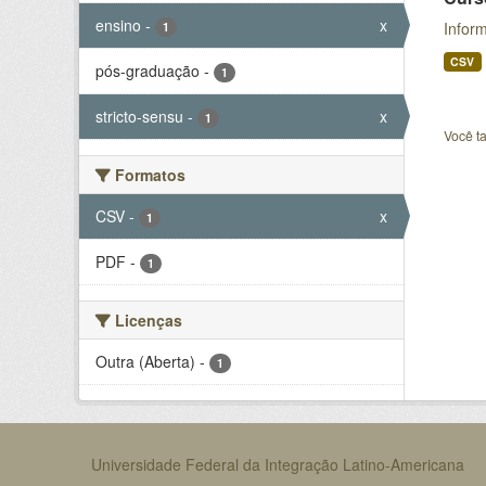
ensino
-
x
Inform
1
CSV
pós-graduação
-
1
stricto-sensu
-
x
1
Você t
Formatos
CSV
-
x
1
PDF
-
1
Licenças
Outra (Aberta)
-
1
Universidade Federal da Integração Latino-Americana