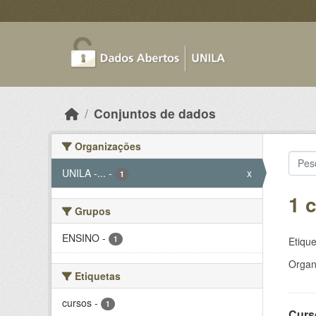
Skip to main content
Conjuntos de dados
Organizações
UNILA -...
-
x
1
1 
Grupos
ENSINO
-
1
Etique
Organ
Etiquetas
cursos
-
1
Curs