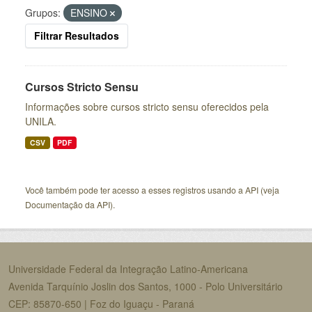
Grupos:
ENSINO
Filtrar Resultados
Cursos Stricto Sensu
Informações sobre cursos stricto sensu oferecidos pela
UNILA.
CSV
PDF
Você também pode ter acesso a esses registros usando a
API
(veja
Documentação da API
).
Universidade Federal da Integração Latino-Americana
Avenida Tarquínio Joslin dos Santos, 1000 - Polo Universitário
CEP: 85870-650 | Foz do Iguaçu - Paraná