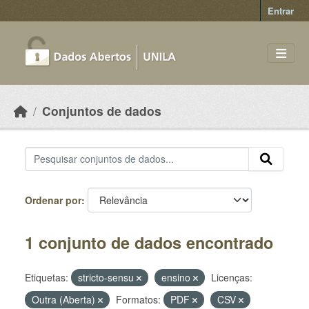
Skip to main content
Entrar
Conjuntos de dados
Ordenar por
1 conjunto de dados encontrado
Etiquetas:
stricto-sensu
ensino
Licenças:
Outra (Aberta)
Formatos:
PDF
CSV