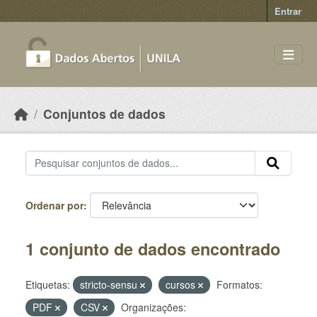
Skip to main content
Entrar
Conjuntos de dados
Ordenar por
1 conjunto de dados encontrado
Etiquetas:
stricto-sensu
cursos
Formatos:
PDF
CSV
Organizações: