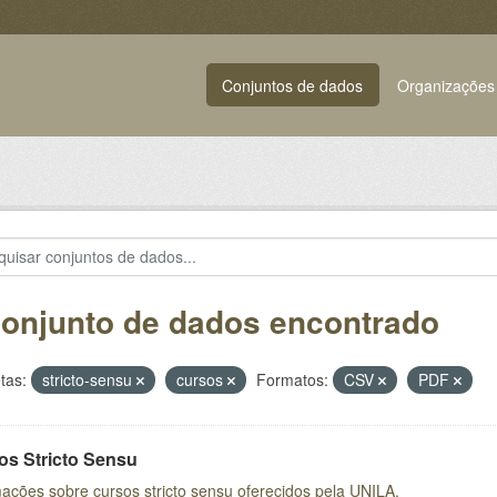
Conjuntos de dados
Organizações
conjunto de dados encontrado
tas:
stricto-sensu
cursos
Formatos:
CSV
PDF
os Stricto Sensu
ações sobre cursos stricto sensu oferecidos pela UNILA.