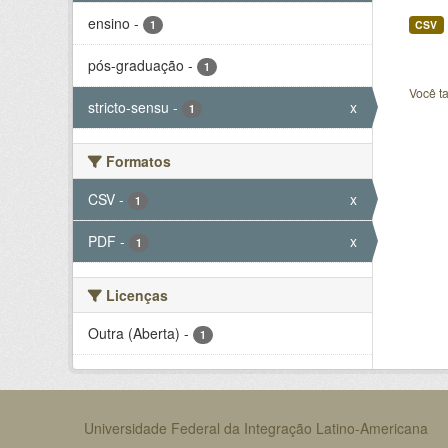
ensino
-
1
CSV
pós-graduação
-
1
Você t
stricto-sensu
-
x
1
Formatos
CSV
-
x
1
PDF
-
x
1
Licenças
Outra (Aberta)
-
1
Universidade Federal da Integração Latino-Americana