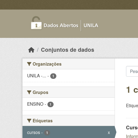
Skip to main content
Conjuntos de dados
Organizações
UNILA -...
-
1
1 
Grupos
ENSINO
-
1
Etique
Etiquetas
Curs
cursos
-
x
1
Inform