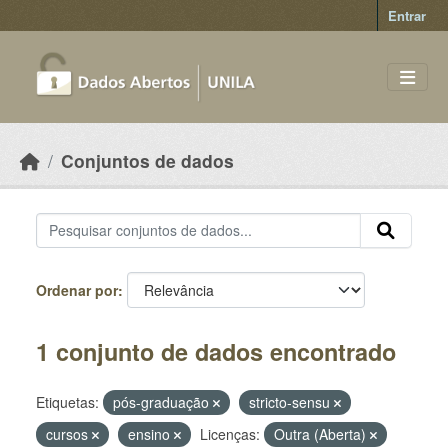
Skip to main content
Entrar
Conjuntos de dados
Ordenar por
1 conjunto de dados encontrado
Etiquetas:
pós-graduação
stricto-sensu
cursos
ensino
Licenças:
Outra (Aberta)