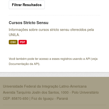
Filtrar Resultados
Cursos Stricto Sensu
Informações sobre cursos stricto sensu oferecidos pela
UNILA.
CSV
PDF
Você também pode ter acesso a esses registros usando a
API
(veja
Documentação da API
).
Universidade Federal da Integração Latino-Americana
Avenida Tarquínio Joslin dos Santos, 1000 - Polo Universitário
CEP: 85870-650 | Foz do Iguaçu - Paraná