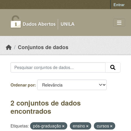
Skip to main content
Entrar
Conjuntos de dados
Ordenar por
2 conjuntos de dados
encontrados
Etiquetas:
pós-graduação
ensino
cursos