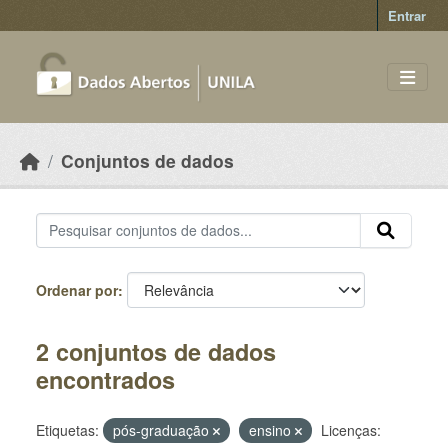
Skip to main content
Entrar
Conjuntos de dados
Ordenar por
2 conjuntos de dados
encontrados
Etiquetas:
pós-graduação
ensino
Licenças: