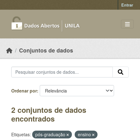
Skip to main content
Entrar
Conjuntos de dados
Ordenar por
2 conjuntos de dados
encontrados
Etiquetas:
pós-graduação
ensino