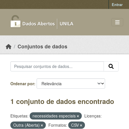
Skip to main content
Entrar
Conjuntos de dados
Ordenar por
1 conjunto de dados encontrado
Etiquetas:
necessidades especiais
Licenças:
Outra (Aberta)
Formatos:
CSV