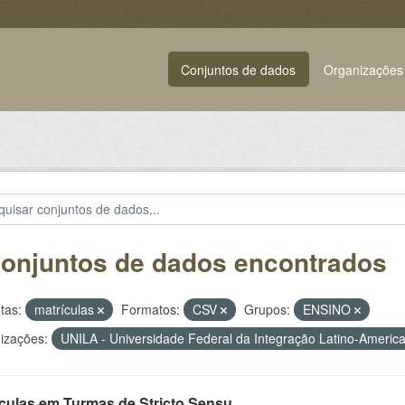
Conjuntos de dados
Organizações
conjuntos de dados encontrados
tas:
matrículas
Formatos:
CSV
Grupos:
ENSINO
izações:
UNILA - Universidade Federal da Integração Latino-Ameri
ículas em Turmas de Stricto Sensu