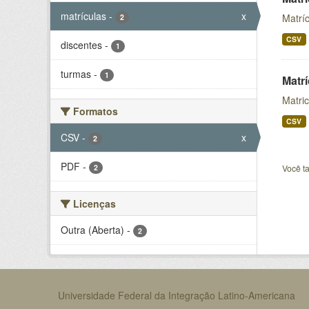
matrículas
-
x
Matrí
2
CSV
discentes
-
1
turmas
-
1
Matr
Matri
Formatos
CSV
CSV
-
x
2
PDF
-
2
Você t
Licenças
Outra (Aberta)
-
2
Universidade Federal da Integração Latino-Americana