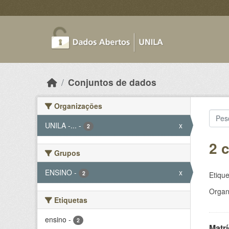
Skip to main content
Conjuntos de dados
Organizações
UNILA -...
-
x
2
2 
Grupos
ENSINO
-
x
2
Etique
Organ
Etiquetas
ensino
-
2
Matr