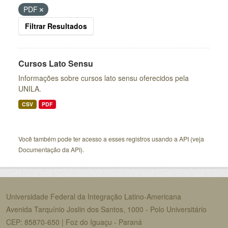
PDF
Filtrar Resultados
Cursos Lato Sensu
Informações sobre cursos lato sensu oferecidos pela
UNILA.
CSV
PDF
Você também pode ter acesso a esses registros usando a
API
(veja
Documentação da API
).
Universidade Federal da Integração Latino-Americana
Avenida Tarquínio Joslin dos Santos, 1000 - Polo Universitário
CEP: 85870-650 | Foz do Iguaçu - Paraná