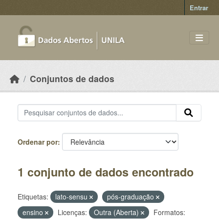
Skip to main content
Entrar
Conjuntos de dados
Ordenar por
1 conjunto de dados encontrado
Etiquetas:
lato-sensu
pós-graduação
ensino
Licenças:
Outra (Aberta)
Formatos: