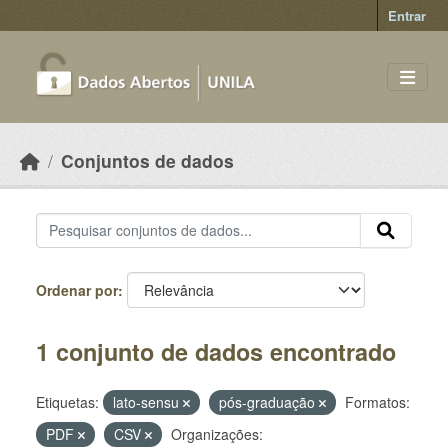
Skip to main content
Entrar
Conjuntos de dados
Ordenar por
1 conjunto de dados encontrado
Etiquetas:
lato-sensu
pós-graduação
Formatos:
PDF
CSV
Organizações: