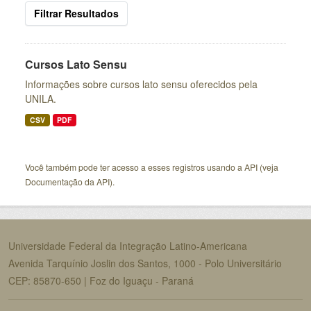
Filtrar Resultados
Cursos Lato Sensu
Informações sobre cursos lato sensu oferecidos pela
UNILA.
CSV
PDF
Você também pode ter acesso a esses registros usando a
API
(veja
Documentação da API
).
Universidade Federal da Integração Latino-Americana
Avenida Tarquínio Joslin dos Santos, 1000 - Polo Universitário
CEP: 85870-650 | Foz do Iguaçu - Paraná