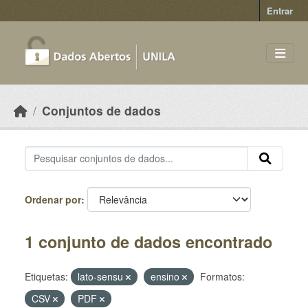
Skip to main content
Entrar
Conjuntos de dados
Ordenar por
1 conjunto de dados encontrado
Etiquetas:
lato-sensu
ensino
Formatos:
CSV
PDF