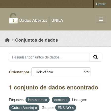
Skip to main content
Entrar
Conjuntos de dados
Ordenar por
1 conjunto de dados encontrado
Etiquetas:
lato-sensu
ensino
Licenças:
Outra (Aberta)
Grupos:
ENSINO