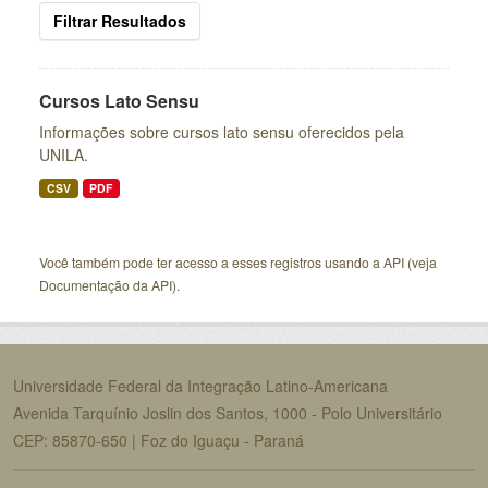
Filtrar Resultados
Cursos Lato Sensu
Informações sobre cursos lato sensu oferecidos pela
UNILA.
CSV
PDF
Você também pode ter acesso a esses registros usando a
API
(veja
Documentação da API
).
Universidade Federal da Integração Latino-Americana
Avenida Tarquínio Joslin dos Santos, 1000 - Polo Universitário
CEP: 85870-650 | Foz do Iguaçu - Paraná