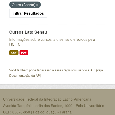
Outra (Aberta)
Filtrar Resultados
Cursos Lato Sensu
Informações sobre cursos lato sensu oferecidos pela
UNILA.
CSV
PDF
Você também pode ter acesso a esses registros usando a
API
(veja
Documentação da API
).
Universidade Federal da Integração Latino-Americana
Avenida Tarquínio Joslin dos Santos, 1000 - Polo Universitário
CEP: 85870-650 | Foz do Iguaçu - Paraná