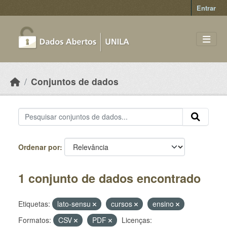
Skip to main content
Entrar
Conjuntos de dados
Ordenar por
1 conjunto de dados encontrado
Etiquetas:
lato-sensu
cursos
ensino
Formatos:
CSV
PDF
Licenças: