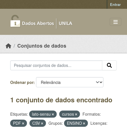
Skip to main content
Entrar
Conjuntos de dados
Ordenar por
1 conjunto de dados encontrado
Etiquetas:
lato-sensu
cursos
Formatos:
PDF
CSV
Grupos:
ENSINO
Licenças: