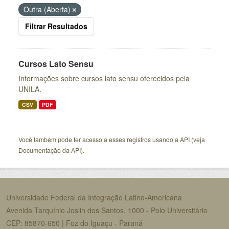
Outra (Aberta)
Filtrar Resultados
Cursos Lato Sensu
Informações sobre cursos lato sensu oferecidos pela
UNILA.
CSV
PDF
Você também pode ter acesso a esses registros usando a
API
(veja
Documentação da API
).
Universidade Federal da Integração Latino-Americana
Avenida Tarquínio Joslin dos Santos, 1000 - Polo Universitário
CEP: 85870-650 | Foz do Iguaçu - Paraná