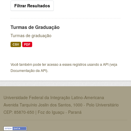
Filtrar Resultados
Turmas de Graduação
Turmas de graduação
CSV
PDF
Você também pode ter acesso a esses registros usando a
API
(veja
Documentação da API
).
Universidade Federal da Integração Latino-Americana
Avenida Tarquínio Joslin dos Santos, 1000 - Polo Universitário
CEP: 85870-650 | Foz do Iguaçu - Paraná