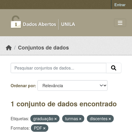
Skip to main content
Entrar
Conjuntos de dados
Ordenar por
1 conjunto de dados encontrado
Etiquetas:
graduação
turmas
discentes
Formatos:
PDF