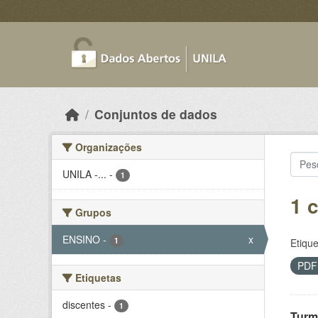
Skip to main content
Conjuntos de dados
Organizações
UNILA -...
-
1
1 
Grupos
ENSINO
-
x
1
Etique
PD
Etiquetas
discentes
-
1
Turm