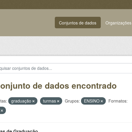
Conjuntos de dados
Organizações
conjunto de dados encontrado
tas:
graduação
turmas
Grupos:
ENSINO
Formatos:
F
as de Graduação