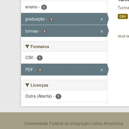
ensino
-
Turma
1
CSV
graduação
-
x
1
turmas
-
x
1
Você t
Formatos
CSV
-
1
PDF
-
x
1
Licenças
Outra (Aberta)
-
1
Universidade Federal da Integração Latino-Americana