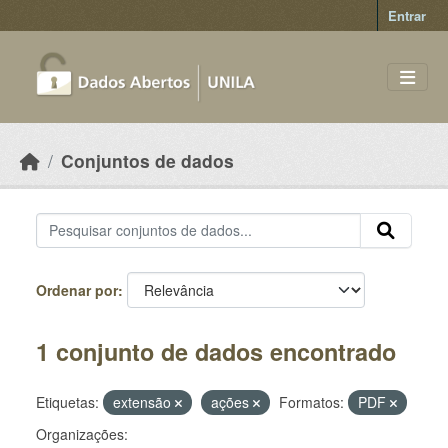
Skip to main content
Entrar
Conjuntos de dados
Ordenar por
1 conjunto de dados encontrado
Etiquetas:
extensão
ações
Formatos:
PDF
Organizações: