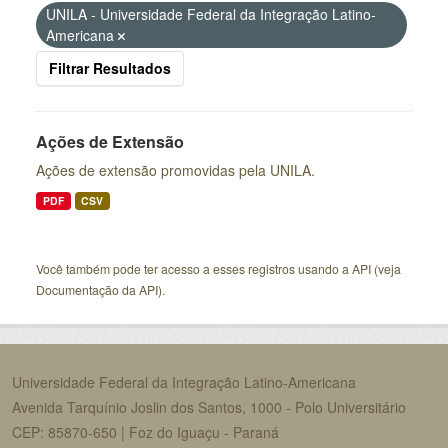
UNILA - Universidade Federal da Integração Latino-
Americana
Filtrar Resultados
Ações de Extensão
Ações de extensão promovidas pela UNILA.
PDF
CSV
Você também pode ter acesso a esses registros usando a
API
(veja
Documentação da API
).
Universidade Federal da Integração Latino-Americana
Avenida Tarquínio Joslin dos Santos, 1000 - Polo Universitário
CEP: 85870-650 | Foz do Iguaçu - Paraná