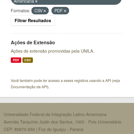
Americana
Formatos:
CSV
PDF
Filtrar Resultados
Ações de Extensão
Ações de extensão promovidas pela UNILA.
PDF
CSV
Você também pode ter acesso a esses registros usando a
API
(veja
Documentação da API
).
Universidade Federal da Integração Latino-Americana
Avenida Tarquínio Joslin dos Santos, 1000 - Polo Universitário
CEP: 85870-650 | Foz do Iguaçu - Paraná