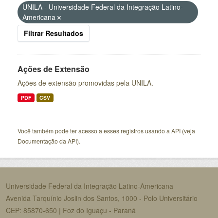
UNILA - Universidade Federal da Integração Latino-
Americana
Filtrar Resultados
Ações de Extensão
Ações de extensão promovidas pela UNILA.
PDF
CSV
Você também pode ter acesso a esses registros usando a
API
(veja
Documentação da API
).
Universidade Federal da Integração Latino-Americana
Avenida Tarquínio Joslin dos Santos, 1000 - Polo Universitário
CEP: 85870-650 | Foz do Iguaçu - Paraná