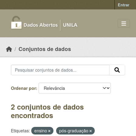
Skip to main content
Entrar
Conjuntos de dados
Ordenar por
2 conjuntos de dados
encontrados
Etiquetas:
ensino
pós-graduação