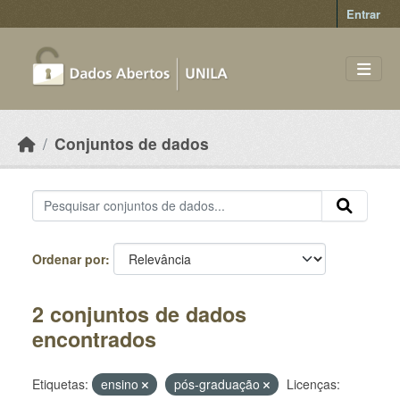
Skip to main content
Entrar
Conjuntos de dados
Ordenar por
2 conjuntos de dados
encontrados
Etiquetas:
ensino
pós-graduação
Licenças: