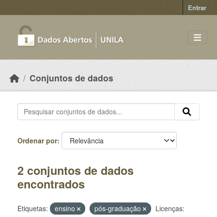
Skip to main content
Entrar
Conjuntos de dados
Ordenar por
2 conjuntos de dados
encontrados
Etiquetas:
ensino
pós-graduação
Licenças: