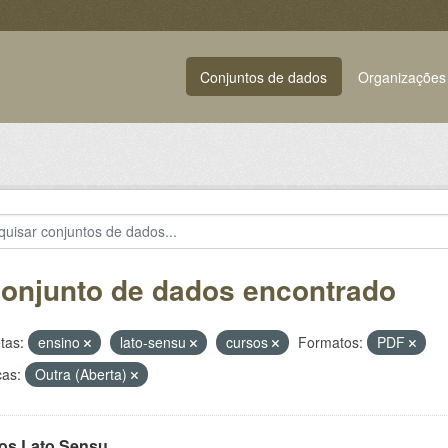
Conjuntos de dados
Organizações
conjunto de dados encontrado
tas:
ensino
lato-sensu
cursos
Formatos:
PDF
ças:
Outra (Aberta)
os Lato Sensu