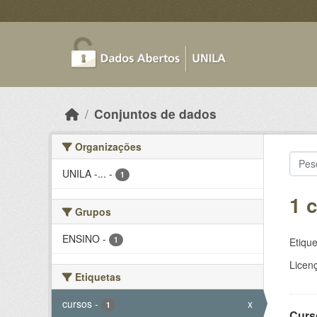
Skip to main content
Conjuntos de dados
Organizações
UNILA -...
-
1
1 
Grupos
ENSINO
-
1
Etique
Licen
Etiquetas
cursos
-
x
1
Curs