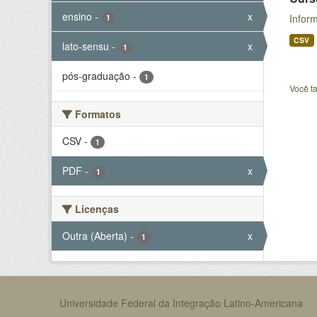
ensino
-
x
Infor
1
CSV
lato-sensu
-
x
1
pós-graduação
-
1
Você t
Formatos
CSV
-
1
PDF
-
x
1
Licenças
Outra (Aberta)
-
x
1
Universidade Federal da Integração Latino-Americana