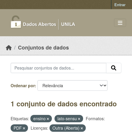
Skip to main content
Entrar
Conjuntos de dados
Ordenar por
1 conjunto de dados encontrado
Etiquetas:
ensino
lato-sensu
Formatos:
PDF
Licenças:
Outra (Aberta)