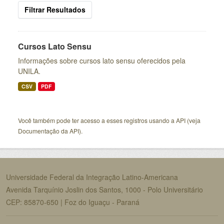
Filtrar Resultados
Cursos Lato Sensu
Informações sobre cursos lato sensu oferecidos pela
UNILA.
CSV
PDF
Você também pode ter acesso a esses registros usando a
API
(veja
Documentação da API
).
Universidade Federal da Integração Latino-Americana
Avenida Tarquínio Joslin dos Santos, 1000 - Polo Universitário
CEP: 85870-650 | Foz do Iguaçu - Paraná