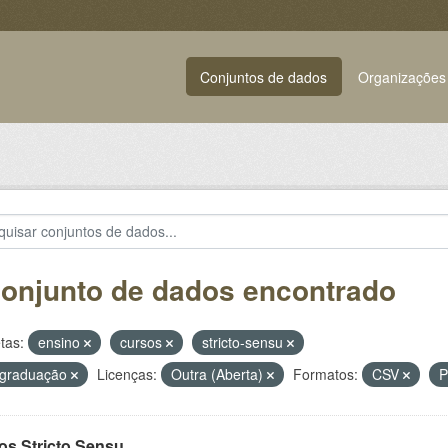
Conjuntos de dados
Organizações
conjunto de dados encontrado
tas:
ensino
cursos
stricto-sensu
-graduação
Licenças:
Outra (Aberta)
Formatos:
CSV
os Stricto Sensu