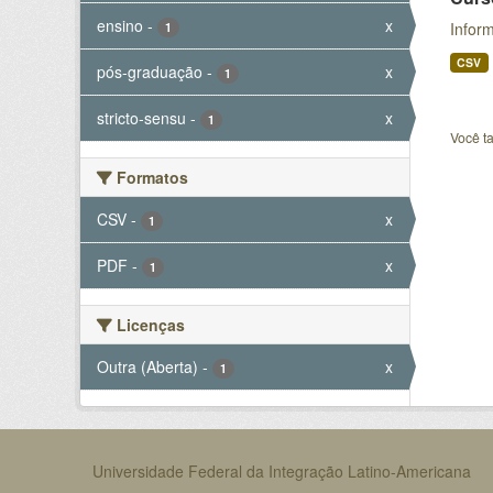
ensino
-
x
Inform
1
CSV
pós-graduação
-
x
1
stricto-sensu
-
x
1
Você t
Formatos
CSV
-
x
1
PDF
-
x
1
Licenças
Outra (Aberta)
-
x
1
Universidade Federal da Integração Latino-Americana