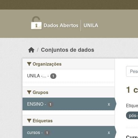
Skip to main content
Conjuntos de dados
Organizações
UNILA -...
-
1
1 
Grupos
ENSINO
-
x
1
Etique
pós
Etiquetas
cursos
-
x
1
Curs