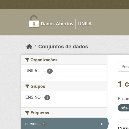
Skip to main content
Conjuntos de dados
Organizações
UNILA -...
-
1
1 
Grupos
ENSINO
-
1
Etique
pós
Etiquetas
cursos
-
x
1
Curs