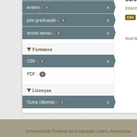
ensino
-
x
Inform
1
CSV
pós-graduação
-
x
1
stricto-sensu
-
x
1
Você t
Formatos
CSV
-
x
1
PDF
-
1
Licenças
Outra (Aberta)
-
x
1
Universidade Federal da Integração Latino-Americana