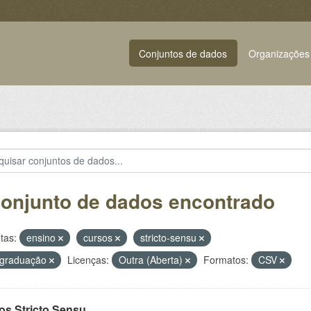
Conjuntos de dados
Organizações
conjunto de dados encontrado
tas:
ensino
cursos
stricto-sensu
-graduação
Licenças:
Outra (Aberta)
Formatos:
CSV
os Stricto Sensu