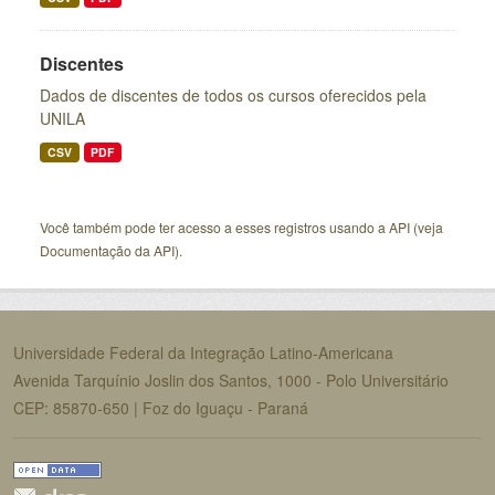
Discentes
Dados de discentes de todos os cursos oferecidos pela
UNILA
CSV
PDF
Você também pode ter acesso a esses registros usando a
API
(veja
Documentação da API
).
Universidade Federal da Integração Latino-Americana
Avenida Tarquínio Joslin dos Santos, 1000 - Polo Universitário
CEP: 85870-650 | Foz do Iguaçu - Paraná