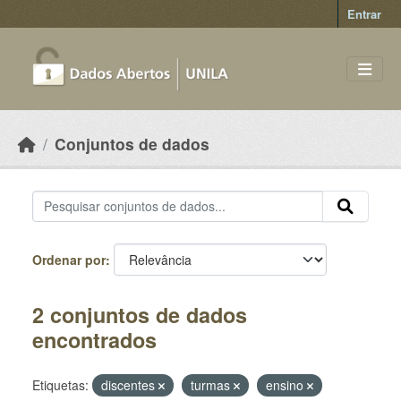
Skip to main content
Entrar
Conjuntos de dados
Ordenar por
2 conjuntos de dados
encontrados
Etiquetas:
discentes
turmas
ensino