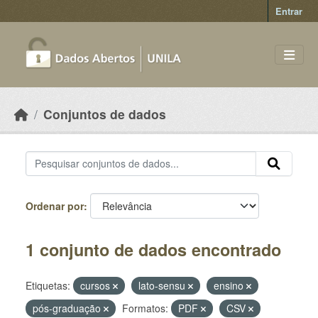
Skip to main content
Entrar
Conjuntos de dados
Ordenar por
1 conjunto de dados encontrado
Etiquetas:
cursos
lato-sensu
ensino
pós-graduação
Formatos:
PDF
CSV