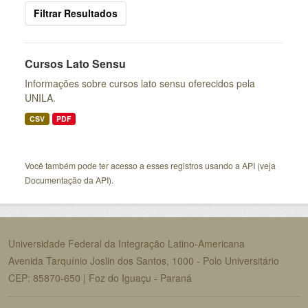
Filtrar Resultados
Cursos Lato Sensu
Informações sobre cursos lato sensu oferecidos pela
UNILA.
CSV
PDF
Você também pode ter acesso a esses registros usando a
API
(veja
Documentação da API
).
Universidade Federal da Integração Latino-Americana
Avenida Tarquínio Joslin dos Santos, 1000 - Polo Universitário
CEP: 85870-650 | Foz do Iguaçu - Paraná