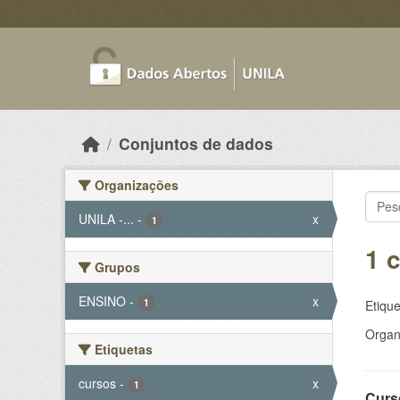
Skip to main content
Conjuntos de dados
Organizações
UNILA -...
-
x
1
1 
Grupos
ENSINO
-
x
1
Etique
Organ
Etiquetas
cursos
-
x
1
Curs