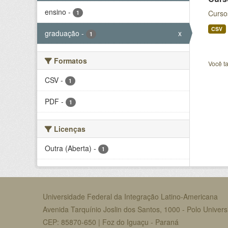
ensino
-
Curso
1
CSV
graduação
-
x
1
Formatos
Você t
CSV
-
1
PDF
-
1
Licenças
Outra (Aberta)
-
1
Universidade Federal da Integração Latino-Americana
Avenida Tarquínio Joslin dos Santos, 1000 - Polo Universi
CEP: 85870-650 | Foz do Iguaçu - Paraná