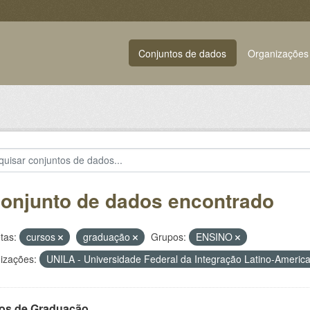
Conjuntos de dados
Organizações
conjunto de dados encontrado
tas:
cursos
graduação
Grupos:
ENSINO
izações:
UNILA - Universidade Federal da Integração Latino-Ameri
os de Graduação