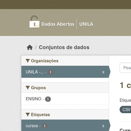
Skip to main content
Conjuntos de dados
Organizações
UNILA -...
-
x
1
1 
Grupos
ENSINO
-
1
Etique
CS
Etiquetas
cursos
-
x
1
Curs