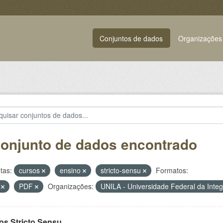
Conjuntos de dados
Organizações
conjunto de dados encontrado
tas:
cursos
ensino
stricto-sensu
Formatos:
V
PDF
Organizações:
UNILA - Universidade Federal da Inte
os Stricto Sensu