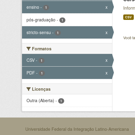
ensino
-
x
Inform
1
CSV
pós-graduação
-
1
stricto-sensu
-
x
1
Você t
Formatos
CSV
-
x
1
PDF
-
x
1
Licenças
Outra (Aberta)
-
1
Universidade Federal da Integração Latino-Americana