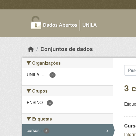
Skip to main content
Conjuntos de dados
Organizações
UNILA -...
-
3
3 
Grupos
ENSINO
-
3
Etique
Etiquetas
Curs
cursos
-
x
3
Inform