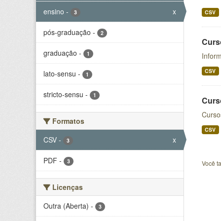
ensino
-
x
3
CSV
pós-graduação
-
2
Curs
graduação
-
1
Infor
CSV
lato-sensu
-
1
stricto-sensu
-
1
Curs
Curso
Formatos
CSV
CSV
-
x
3
PDF
-
3
Você t
Licenças
Outra (Aberta)
-
3