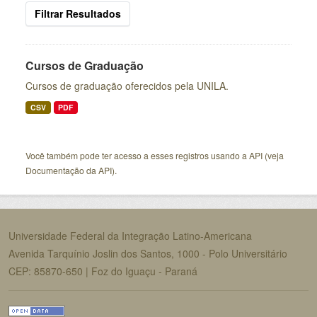
Filtrar Resultados
Cursos de Graduação
Cursos de graduação oferecidos pela UNILA.
CSV
PDF
Você também pode ter acesso a esses registros usando a
API
(veja
Documentação da API
).
Universidade Federal da Integração Latino-Americana
Avenida Tarquínio Joslin dos Santos, 1000 - Polo Universitário
CEP: 85870-650 | Foz do Iguaçu - Paraná