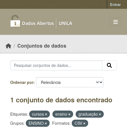
Skip to main content
Entrar
Conjuntos de dados
Ordenar por
1 conjunto de dados encontrado
Etiquetas:
cursos
ensino
graduação
Grupos:
ENSINO
Formatos:
CSV