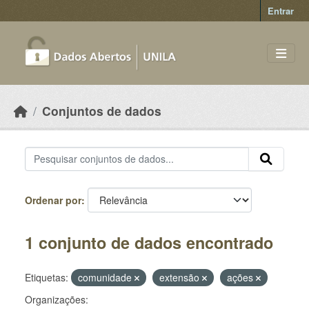
Skip to main content
Entrar
Conjuntos de dados
Ordenar por
1 conjunto de dados encontrado
Etiquetas:
comunidade
extensão
ações
Organizações: