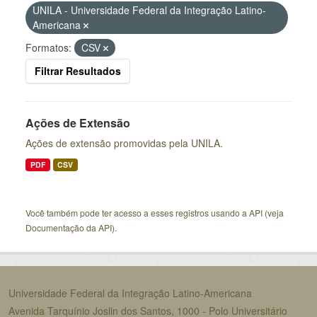
UNILA - Universidade Federal da Integração Latino-
Americana
Formatos:
CSV
Filtrar Resultados
Ações de Extensão
Ações de extensão promovidas pela UNILA.
PDF
CSV
Você também pode ter acesso a esses registros usando a
API
(veja
Documentação da API
).
Universidade Federal da Integração Latino-Americana
Avenida Tarquínio Joslin dos Santos, 1000 - Polo Universitário