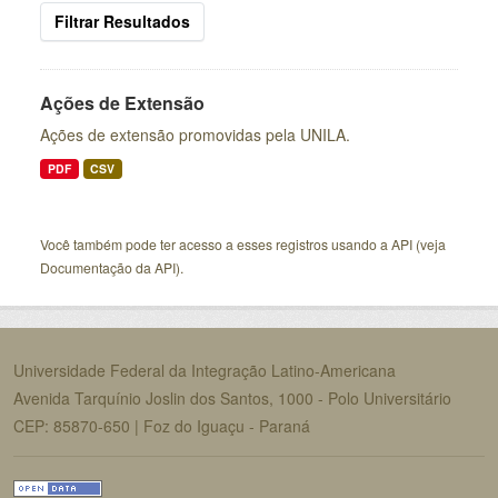
Filtrar Resultados
Ações de Extensão
Ações de extensão promovidas pela UNILA.
PDF
CSV
Você também pode ter acesso a esses registros usando a
API
(veja
Documentação da API
).
Universidade Federal da Integração Latino-Americana
Avenida Tarquínio Joslin dos Santos, 1000 - Polo Universitário
CEP: 85870-650 | Foz do Iguaçu - Paraná