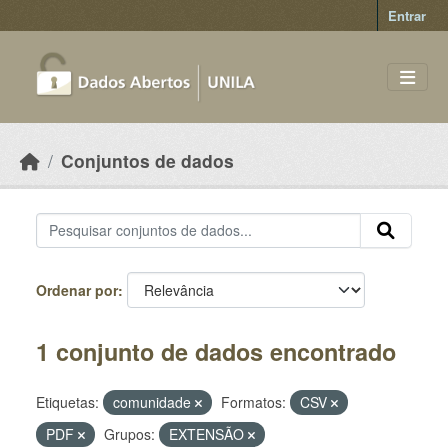
Skip to main content
Entrar
Conjuntos de dados
Ordenar por
1 conjunto de dados encontrado
Etiquetas:
comunidade
Formatos:
CSV
PDF
Grupos:
EXTENSÃO