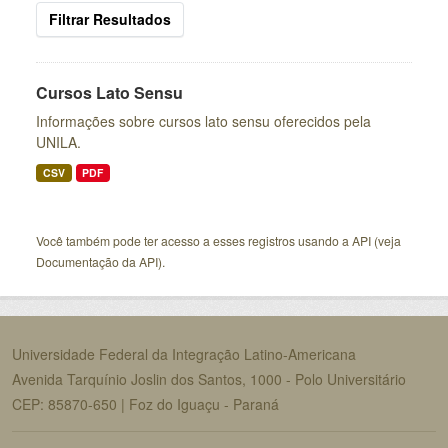
Filtrar Resultados
Cursos Lato Sensu
Informações sobre cursos lato sensu oferecidos pela
UNILA.
CSV
PDF
Você também pode ter acesso a esses registros usando a
API
(veja
Documentação da API
).
Universidade Federal da Integração Latino-Americana
Avenida Tarquínio Joslin dos Santos, 1000 - Polo Universitário
CEP: 85870-650 | Foz do Iguaçu - Paraná