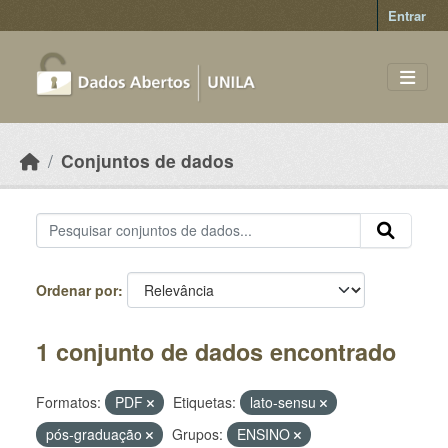
Skip to main content
Entrar
Conjuntos de dados
Ordenar por
1 conjunto de dados encontrado
Formatos:
PDF
Etiquetas:
lato-sensu
pós-graduação
Grupos:
ENSINO