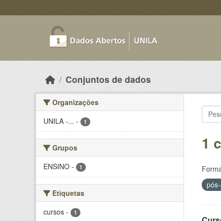
Skip to main content
Conjuntos de dados
Organizações
UNILA -...
-
1
1 
Grupos
ENSINO
-
1
Forma
pós
Etiquetas
cursos
-
1
Curs