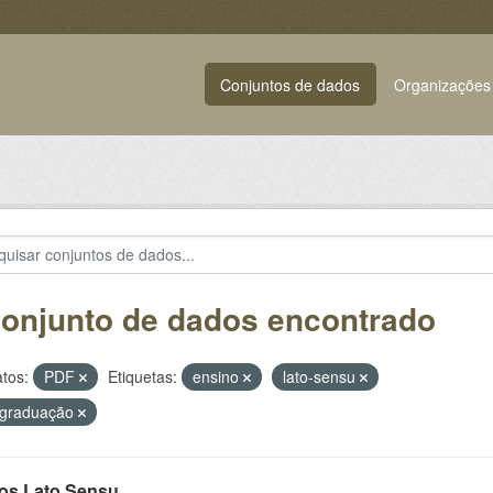
Conjuntos de dados
Organizações
conjunto de dados encontrado
tos:
PDF
Etiquetas:
ensino
lato-sensu
-graduação
os Lato Sensu