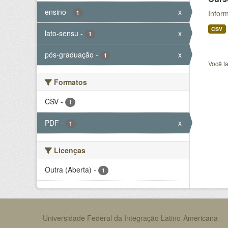
ensino
-
x
Infor
1
CSV
lato-sensu
-
x
1
pós-graduação
-
x
1
Você t
Formatos
CSV
-
1
PDF
-
x
1
Licenças
Outra (Aberta)
-
1
Universidade Federal da Integração Latino-Americana